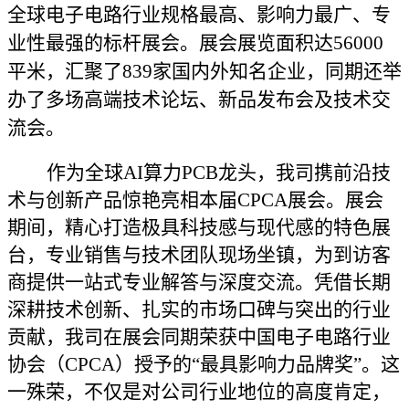
全球电子电路行业规格最高、影响力最广、专
业性最强的标杆展会。展会展览面积达56000
平米，汇聚了839家国内外知名企业，同期还举
办了多场高端技术论坛、新品发布会及技术交
流会。
作为全球AI算力PCB龙头，我司携前沿技
术与创新产品惊艳亮相本届CPCA展会
。展会
期间，精心打造极具科技感与现代感的特色展
台，专业销售与技术团队现场坐镇，为到访客
商提供一站式专业解答与深度交流。凭借长期
深耕技术创新、扎实的市场口碑与突出的行业
贡献，我司
在展会同期荣获中国电子电路行业
协会（CPCA）授予的“最具影响力品牌奖”。这
一殊荣，不仅是对公司行业地位的高度肯定，