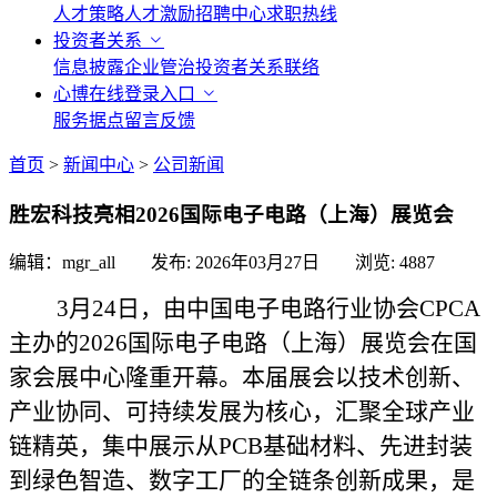
人才策略
人才激励
招聘中心
求职热线
投资者关系
信息披露
企业管治
投资者关系联络
心博在线登录入口
服务据点
留言反馈
首页
>
新闻中心
>
公司新闻
胜宏科技亮相2026国际电子电路（上海）展览会
编辑：mgr_all 发布:
2026年03月27日
浏览:
4887
3月24日，由中国电子电路行业协会CPCA
主办的2026国际电子电路（上海）展览会在国
家会展中心隆重开幕。本届展会以技术创新、
产业协同、可持续发展为核心，汇聚全球产业
链精英，集中展示从PCB基础材料、先进封装
到绿色智造、数字工厂的全链条创新成果，是