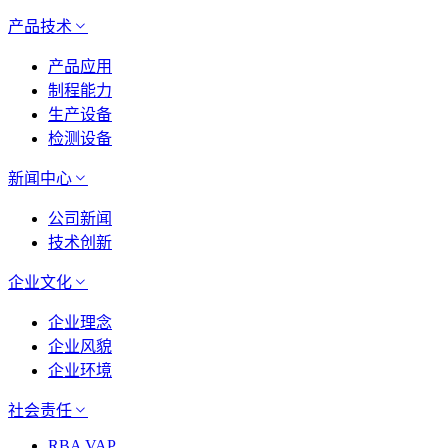
产品技术
产品应用
制程能力
生产设备
检测设备
新闻中心
公司新闻
技术创新
企业文化
企业理念
企业风貌
企业环境
社会责任
RBA VAP