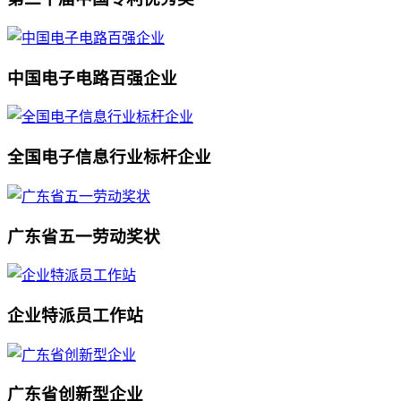
中国电子电路百强企业
全国电子信息行业标杆企业
广东省五一劳动奖状
企业特派员工作站
广东省创新型企业