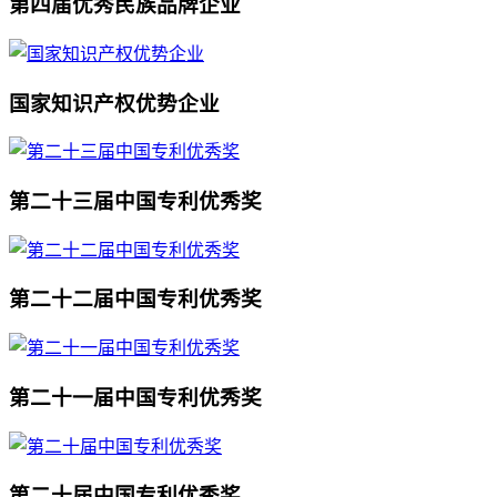
第四届优秀民族品牌企业
国家知识产权优势企业
第二十三届中国专利优秀奖
第二十二届中国专利优秀奖
第二十一届中国专利优秀奖
第二十届中国专利优秀奖