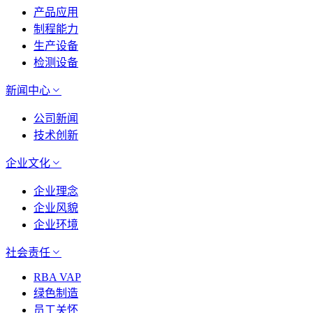
产品应用
制程能力
生产设备
检测设备
新闻中心
公司新闻
技术创新
企业文化
企业理念
企业风貌
企业环境
社会责任
RBA VAP
绿色制造
员工关怀