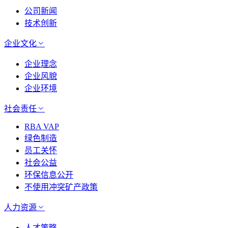
公司新闻
技术创新
企业文化
企业理念
企业风貌
企业环境
社会责任
RBA VAP
绿色制造
员工关怀
社会公益
环保信息公开
不使用冲突矿产政策
人力资源
人才策略