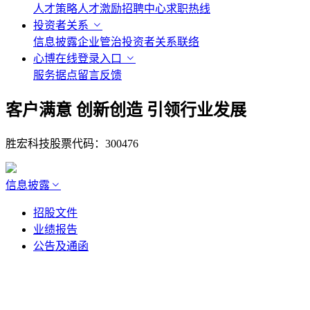
人才策略
人才激励
招聘中心
求职热线
投资者关系
信息披露
企业管治
投资者关系联络
心博在线登录入口
服务据点
留言反馈
客户满意 创新创造 引领行业发展
胜宏科技股票代码：300476
信息披露
招股文件
业绩报告
公告及通函