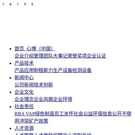
首页_心博（中国）
企业介绍
管理团队
大事记
荣誉奖项
企业认证
产品技术
产品应用
制程能力
生产设备
检测设备
新闻中心
公司新闻
技术创新
企业文化
企业理念
企业风貌
企业环境
社会责任
RBA VAP
绿色制造
员工关怀
社会公益
环保信息公开
不使
用冲突矿产政策
人才资源