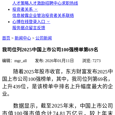
人才策略
人才激励
招聘中心
求职热线
投资者关系
信息披露
企业管治
投资者关系联络
心博在线登录入口
服务据点
留言反馈
首页
>
新闻中心
>
公司新闻
我司位列2025中国上市公司100强榜单第69名
编辑：mgr_all 发布:
2026年01月11日
浏览:
7273
随着2025年股市收官，东方财富发布2025中
国上市公司100强榜单，其中，我司位列第69名，
上升439位，是该榜单中排名上升幅度最大的企
业。
数据显示，
2025年末，中国上市公司
截至
市值100强市值合计74.81万亿元，较上年末